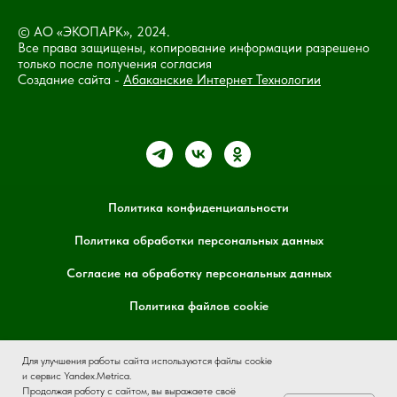
© АО «ЭКОПАРК», 2024.
Все права защищены, копирование информации разрешено
только после получения согласия
Создание сайта -
Абаканские Интернет Технологии
Политика конфиденциальности
Политика обработки персональных данных
Согласие на обработку персональных данных
Политика файлов cookie
Для улучшения работы сайта используются файлы cookie
Для улучшения работы сайта используются файлы cookie и
и сервис Yandex.Metrica.
сервис Yandex.Metrica. Продолжая работу с сайтом, вы
Продолжая работу с сайтом, вы выражаете своё