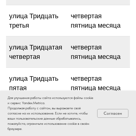
улица Тридцать
четвертая
третья
пятница месяца
улица Тридцатая
четвертая
четвертая
пятница месяца
улица Тридцать
четвертая
пятая
пятница месяца
Для улучшения работы сайта используются файлы cookie
и сервис Yandex.Metrica.
улица Тридцать
четвертая
Продолжая работу с сайтом, вы выражаете своё
Согласен
согласие на их использование. Если не хотите, чтобы
шестая
пятница месяца
ваши пользовательские данные обрабатывались,
пожалуйста, ограничьте использование cookie в своём
браузере.