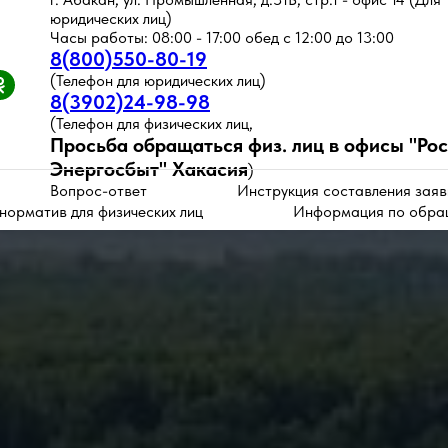
юридических лиц)
Часы работы: 08:00 - 17:00 обед с 12:00 до 13:00
8(800)550-80-19
(Телефон для юридических лиц)
8(3902)24-98-98
(Телефон для физических лиц,
Просьба обращаться физ. лиц в офисы
"Ро
Энергосбыт" Хакасия
)
Вопрос-ответ
Инструкция составления заяв
норматив для физических лиц
Информация по обра