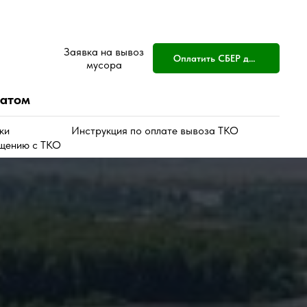
Заявка на вывоз
Оплатить СБЕР для физ лиц
мусора
сатом
ки
Инструкция по оплате вывоза ТКО
щению с ТКО